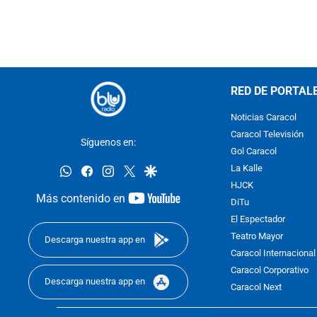
RED DE PORTAL
Noticias Caracol
Caracol Televisión
Síguenos en:
Gol Caracol
whatsapp
facebook
instagram
twitter
google
La Kalle
HJCK
youtube-
Más contenido en
DiTu
footer
El Espectador
Teatro Mayor
Descarga nuestra app en
Caracol Internacional
Caracol Corporativo
Descarga nuestra app en
Caracol Next