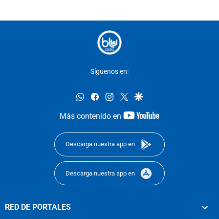
Síguenos en:
whatsapp
facebook
instagram
twitter
google
youtube-
Más contenido en
footer
Descarga nuestra app en
Descarga nuestra app en
RED DE PORTALES