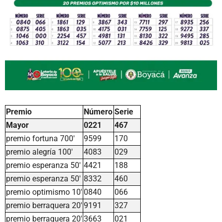
Premio
Número
Serie
Mayor
0221
467
premio fortuna 700'
9599
170
premio alegría 100'
4083
029
premio esperanza 50'
4421
188
premio esperanza 50'
8332
460
premio optimismo 10'
0840
066
premio berraquera 20'
9191
327
premio berraquera 20'
3663
021