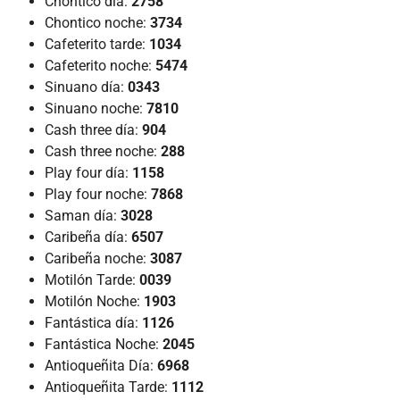
Chontico día:
2758
Chontico noche:
3734
Cafeterito tarde:
1034
Cafeterito noche:
5474
Sinuano día:
0343
Sinuano noche:
7810
Cash three día:
904
Cash three noche:
288
Play four día:
1158
Play four noche:
7868
Saman día:
3028
Caribeña día:
6507
Caribeña noche:
3087
Motilón Tarde:
0039
Motilón Noche:
1903
Fantástica día:
1126
Fantástica Noche:
2045
Antioqueñita Día:
6968
Antioqueñita Tarde:
1112