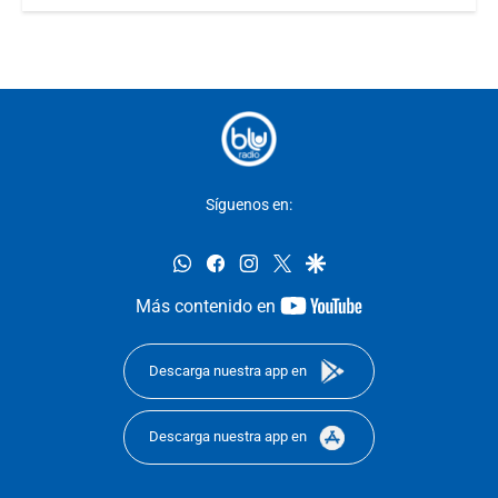
Síguenos en:
whatsapp
facebook
instagram
twitter
google
youtube-
Más contenido en
footer
Descarga nuestra app en
Descarga nuestra app en