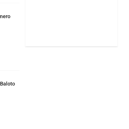
úmero
 Baloto