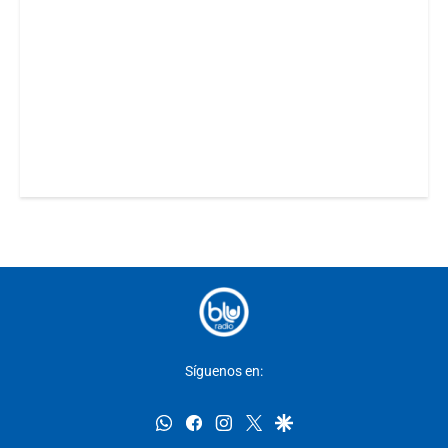
Síguenos en:
whatsapp
facebook
instagram
twitter
google