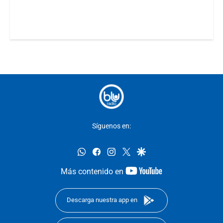
Síguenos en:
whatsapp
facebook
instagram
twitter
google
youtube-
Más contenido en
footer
Descarga nuestra app en