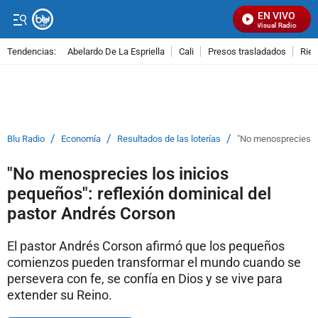
EN VIVO
Señal Visual Radio
Tendencias:
Abelardo De La Espriella
Cali
Presos trasladados
Rie
PUBLICIDAD
/
/
/
Blu Radio
Economía
Resultados de las loterías
"No menosprecies lo
"No menosprecies los inicios
pequeños": reflexión dominical del
pastor Andrés Corson
El pastor Andrés Corson afirmó que los pequeños
comienzos pueden transformar el mundo cuando se
persevera con fe, se confía en Dios y se vive para
extender su Reino.