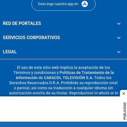
Descarga nuestra app en
RED DE PORTALES
SERVICIOS CORPORATIVOS
LEGAL
El uso de este sitio web implica la aceptación de los
Términos y condiciones
y
Políticas de Tratamiento de la
Información
de
CARACOL TELEVISIÓN S.A.
Todos los
Derechos Reservados D.R.A. Prohibida su reproducción total
o parcial, así como su traducción a cualquier idioma sin
autorización escrita de su titular. Reproduction in whole or in
c
part, or translation without written permission is prohibited.
All rights reserved 2025.
PUBLICIDAD
MIEMBRO DE: