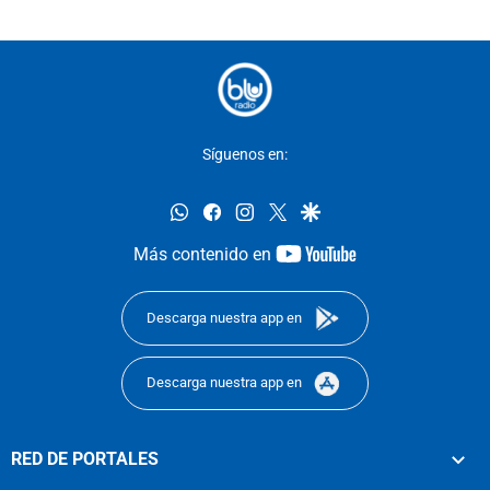
Síguenos en:
whatsapp
facebook
instagram
twitter
google
youtube-
Más contenido en
footer
Descarga nuestra app en
Descarga nuestra app en
RED DE PORTALES