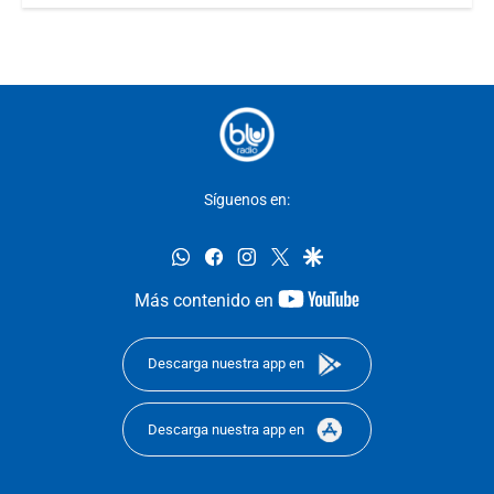
Síguenos en:
whatsapp
facebook
instagram
twitter
google
youtube-
Más contenido en
footer
Descarga nuestra app en
Descarga nuestra app en