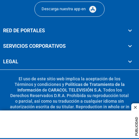
Descarga nuestra app en
RED DE PORTALES
SERVICIOS CORPORATIVOS
LEGAL
El uso de este sitio web implica la aceptación de los
Términos y condiciones
y
Políticas de Tratamiento de la
Información
de
CARACOL TELEVISIÓN S.A.
Todos los
Derechos Reservados D.R.A. Prohibida su reproducción total
o parcial, así como su traducción a cualquier idioma sin
autorización escrita de su titular. Reproduction in whole or in
c
part, or translation without written permission is prohibited.
All rights reserved 2025.
PUBLICIDAD
MIEMBRO DE: