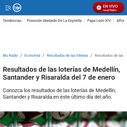
EN VIVO
Señal Visual Radio
Tendencias:
Posesión Abelardo De La Espriella
Papa León XIV
Alfons
PUBLICIDAD
/
/
/
Blu Radio
Economía
Resultados de las loterías
Resultados de las lo
Resultados de las loterías de Medellín,
Santander y Risaralda del 7 de enero
Conozca los resultados de las loterías de Medellín,
Santander y Risaralda en este último día del año.