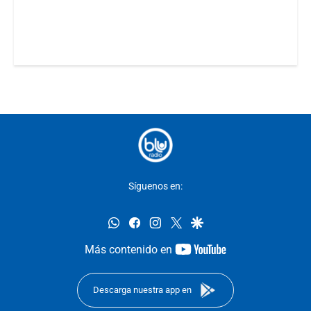
Síguenos en:
whatsapp
facebook
instagram
twitter
google
youtube-
Más contenido en
footer
Descarga nuestra app en