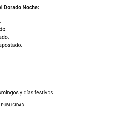
el Dorado Noche:
.
do.
gado.
 apostado.
omingos y días festivos.
PUBLICIDAD