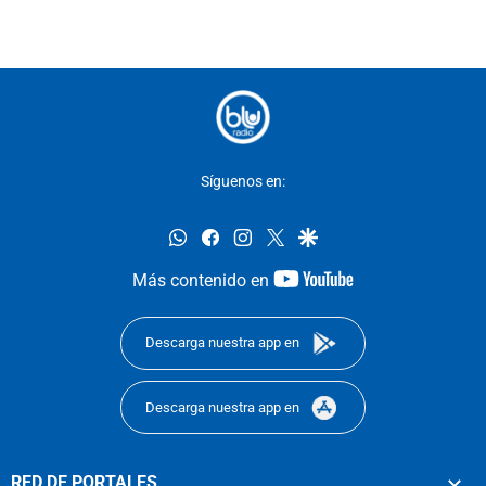
Síguenos en:
whatsapp
facebook
instagram
twitter
google
youtube-
Más contenido en
footer
Descarga nuestra app en
Descarga nuestra app en
RED DE PORTALES