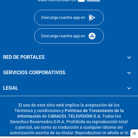
footer
Descarga nuestra app en
Descarga nuestra app en
RED DE PORTALES
SERVICIOS CORPORATIVOS
LEGAL
El uso de este sitio web implica la aceptación de los
Términos y condiciones
y
Políticas de Tratamiento de la
Información
de
CARACOL TELEVISIÓN S.A.
Todos los
Derechos Reservados D.R.A. Prohibida su reproducción total
o parcial, así como su traducción a cualquier idioma sin
autorización escrita de su titular. Reproduction in whole or in
c