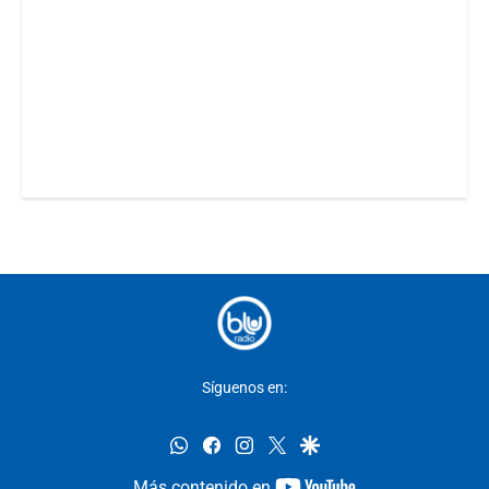
Síguenos en:
whatsapp
facebook
instagram
twitter
google
youtube-
Más contenido en