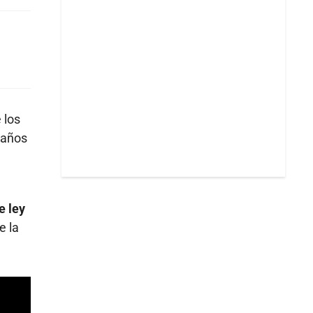
 los
 años
e ley
e la