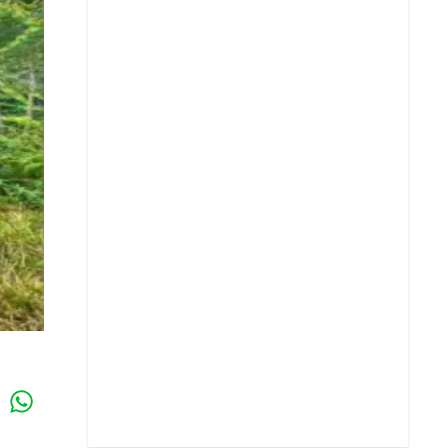
Whatsapp
k