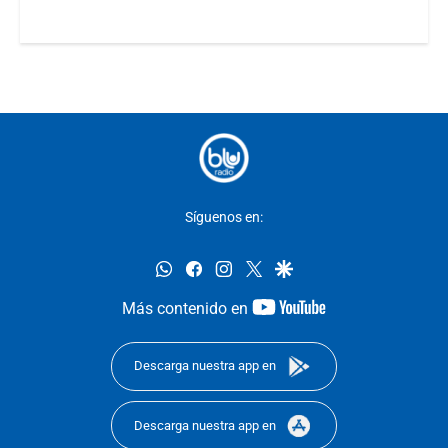
Síguenos en:
whatsapp
facebook
instagram
twitter
google
youtube-
Más contenido en
footer
Descarga nuestra app en
Descarga nuestra app en