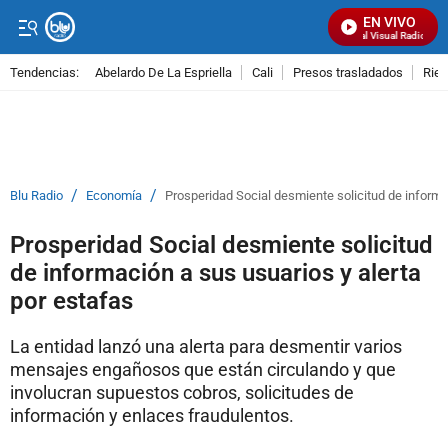
EN VIVO
Señal Visual Radio
Tendencias:
Abelardo De La Espriella
Cali
Presos trasladados
Rie
PUBLICIDAD
/
/
Blu Radio
Economía
Prosperidad Social desmiente solicitud de informa
Prosperidad Social desmiente solicitud
de información a sus usuarios y alerta
por estafas
La entidad lanzó una alerta para desmentir varios
mensajes engañosos que están circulando y que
involucran supuestos cobros, solicitudes de
información y enlaces fraudulentos.