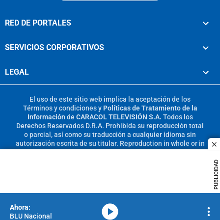
RED DE PORTALES
SERVICIOS CORPORATIVOS
LEGAL
El uso de este sitio web implica la aceptación de los
Términos y condiciones
y
Políticas de Tratamiento de la
Información
de
CARACOL TELEVISIÓN S.A.
Todos los
Derechos Reservados D.R.A. Prohibida su reproducción total
o parcial, así como su traducción a cualquier idioma sin
autorización escrita de su titular. Reproduction in whole or in
c
part, or translation without written permission is prohibited.
All rights reserved 2025.
PUBLICIDAD
MIEMBRO DE:
media-icon
BLU Nacional