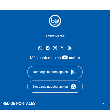
Síguenos en:
whatsapp
facebook
instagram
twitter
google
youtube-
Más contenido en
footer
Descarga nuestra app en
Descarga nuestra app en
RED DE PORTALES