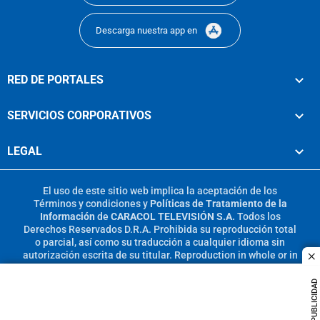
Descarga nuestra app en
RED DE PORTALES
SERVICIOS CORPORATIVOS
LEGAL
El uso de este sitio web implica la aceptación de los
Términos y condiciones
y
Políticas de Tratamiento de la
Información
de
CARACOL TELEVISIÓN S.A.
Todos los
Derechos Reservados D.R.A. Prohibida su reproducción total
o parcial, así como su traducción a cualquier idioma sin
autorización escrita de su titular. Reproduction in whole or in
c
part, or translation without written permission is prohibited.
All rights reserved 2025.
PUBLICIDAD
MIEMBRO DE: