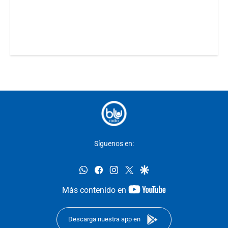
Síguenos en:
whatsapp
facebook
instagram
twitter
google
youtube-
Más contenido en
footer
Descarga nuestra app en