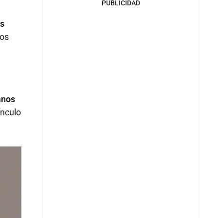
PUBLICIDAD
as
tos
anos
ínculo