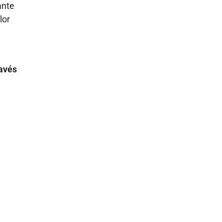
ante
lor
avés