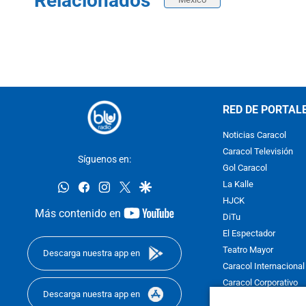
Relacionados
RED DE PORTAL
Noticias Caracol
Caracol Televisión
Síguenos en:
Gol Caracol
whatsapp
facebook
instagram
twitter
google
La Kalle
HJCK
youtube-
Más contenido en
DiTu
footer
El Espectador
Teatro Mayor
Descarga nuestra app en
Caracol Internacional
Caracol Corporativo
Descarga nuestra app en
Caracol Next