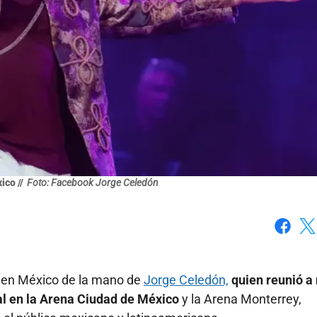
co //
Foto: Facebook Jorge Celedón
Faceboo
X
e en México de la mano de
Jorge Celedón,
quien reunió a
tal en la Arena Ciudad de México
y la Arena Monterrey,