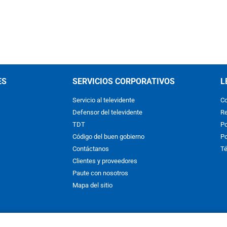
ES
SERVICIOS CORPORATIVOS
L
Servicio al televidente
Co
Defensor del televidente
Re
TDT
Po
Código del buen gobierno
Po
Contáctanos
Té
Clientes y proveedores
Paute con nosotros
Mapa del sitio