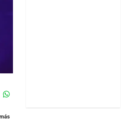
Whatsapp
k
 más