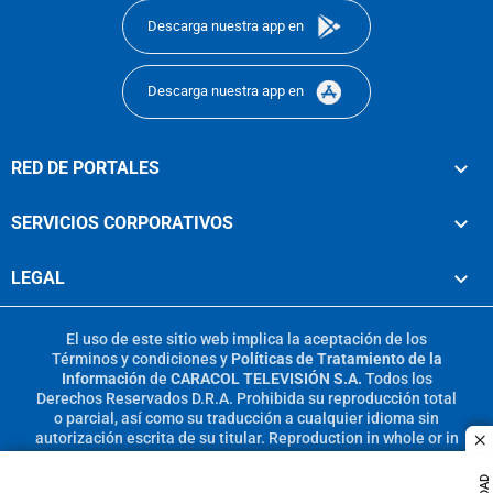
Descarga nuestra app en
Descarga nuestra app en
RED DE PORTALES
SERVICIOS CORPORATIVOS
LEGAL
El uso de este sitio web implica la aceptación de los
Términos y condiciones
y
Políticas de Tratamiento de la
Información
de
CARACOL TELEVISIÓN S.A.
Todos los
Derechos Reservados D.R.A. Prohibida su reproducción total
o parcial, así como su traducción a cualquier idioma sin
autorización escrita de su titular. Reproduction in whole or in
c
part, or translation without written permission is prohibited.
All rights reserved 2025.