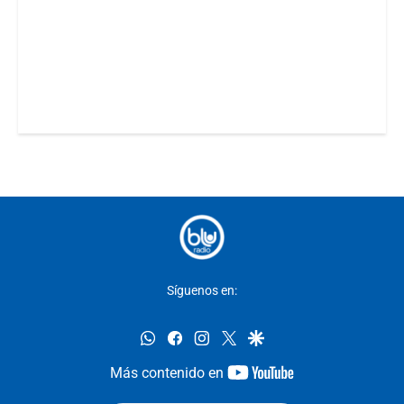
Síguenos en:
whatsapp
facebook
instagram
twitter
google
youtube-
Más contenido en
footer