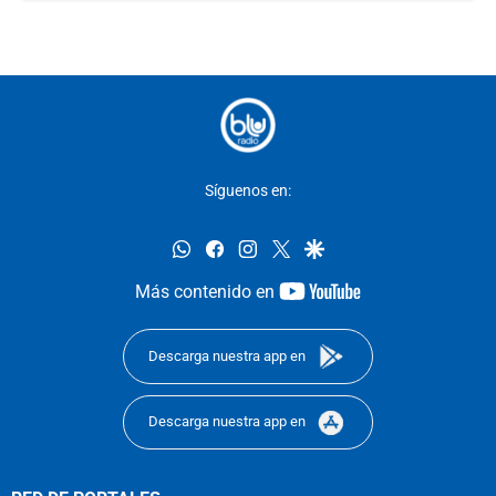
Síguenos en:
whatsapp
facebook
instagram
twitter
google
youtube-
Más contenido en
footer
Descarga nuestra app en
Descarga nuestra app en