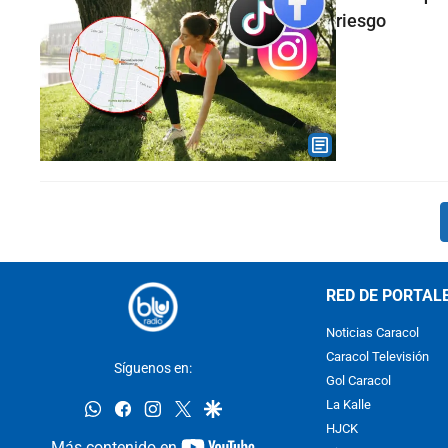
riesgo
RED DE PORTAL
Noticias Caracol
Caracol Televisión
Síguenos en:
Gol Caracol
whatsapp
facebook
instagram
twitter
google
La Kalle
HJCK
youtube-
Más contenido en