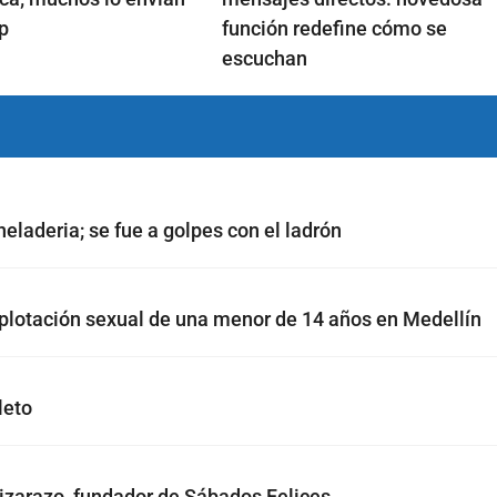
p
función redefine cómo se
escuchan
eladeria; se fue a golpes con el ladrón
plotación sexual de una menor de 14 años en Medellín
leto
Lizarazo, fundador de Sábados Felices