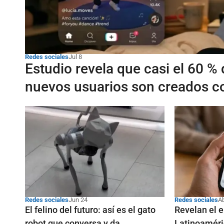
Redes sociales
Jul 8
Estudio revela que casi el 60 %
nuevos usuarios son creados c
Redes sociales
Jun 24
Redes sociales
A
El felino del futuro: así es el gato
Revelan el 
robot que conversa y da
Latinoaméri