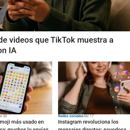
 de videos que TikTok muestra a
on IA
br 30
Redes sociales
Abr 17
emoji más usado en
Instagram revoluciona los
ca; muchos lo envían
mensajes directos: novedosa