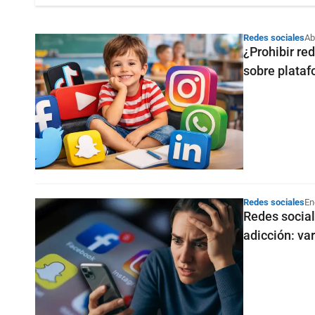
Redes sociales
Ab
¿Prohibir re
sobre plataf
Redes sociales
En
Redes social
adicción: var