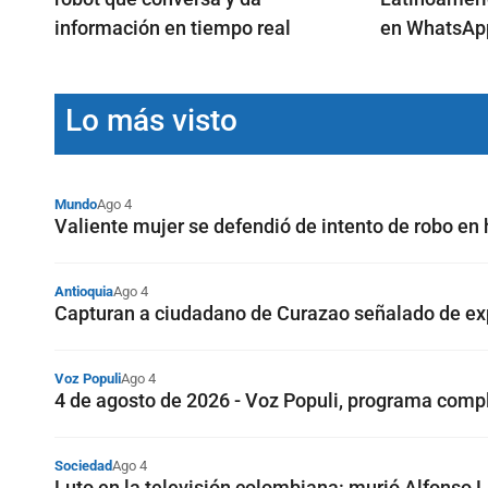
información en tiempo real
en WhatsAp
Lo más visto
Mundo
Ago 4
Valiente mujer se defendió de intento de robo en h
Antioquia
Ago 4
Capturan a ciudadano de Curazao señalado de ex
Voz Populi
Ago 4
4 de agosto de 2026 - Voz Populi, programa comp
Sociedad
Ago 4
Luto en la televisión colombiana: murió Alfonso 