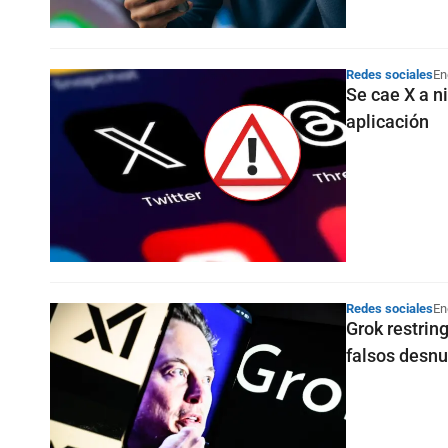
Redes sociales
En
Se cae X a n
aplicación
Redes sociales
En
Grok restrin
falsos desnu