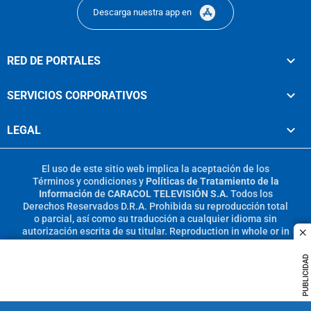
Descarga nuestra app en
RED DE PORTALES
SERVICIOS CORPORATIVOS
LEGAL
El uso de este sitio web implica la aceptación de los
Términos y condiciones
y
Políticas de Tratamiento de la
Información
de
CARACOL TELEVISIÓN S.A.
Todos los
Derechos Reservados D.R.A. Prohibida su reproducción total
o parcial, así como su traducción a cualquier idioma sin
autorización escrita de su titular. Reproduction in whole or in
c
part, or translation without written permission is prohibited.
All rights reserved 2025.
PUBLICIDAD
MIEMBRO DE: