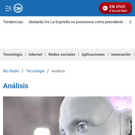
EN VIVO
Señal Visual Radio
Tendencias:
Abelardo De La Espriella se posesiona como presidente
Cal
PUBLICIDAD
Tecnología
Internet
Redes sociales
Aplicaciones
Innovación
/
/
Blu Radio
Tecnología
Análisis
Análisis