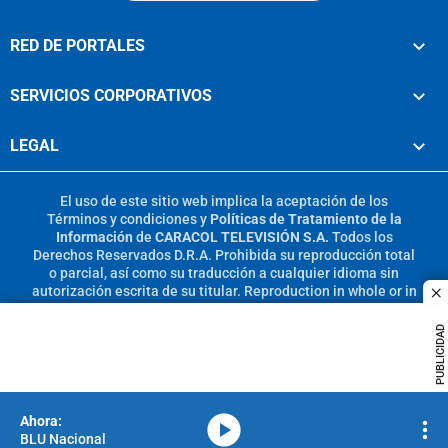
RED DE PORTALES
SERVICIOS CORPORATIVOS
LEGAL
El uso de este sitio web implica la aceptación de los
Términos y condiciones
y
Políticas de Tratamiento de la
Información
de
CARACOL TELEVISIÓN S.A.
Todos los
Derechos Reservados D.R.A. Prohibida su reproducción total
o parcial, así como su traducción a cualquier idioma sin
autorización escrita de su titular. Reproduction in whole or in
c
part, or translation without written permission is prohibited.
All rights reserved 2025.
PUBLICIDAD
MIEMBRO DE:
media-icon
BLU Nacional