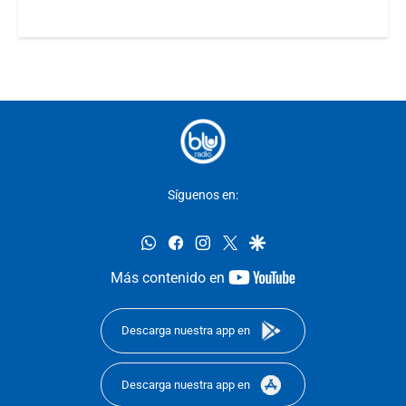
Síguenos en:
whatsapp
facebook
instagram
twitter
google
youtube-
Más contenido en
footer
Descarga nuestra app en
Descarga nuestra app en