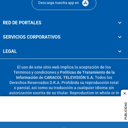
Descarga nuestra app en
RED DE PORTALES
SERVICIOS CORPORATIVOS
LEGAL
El uso de este sitio web implica la aceptación de los
Términos y condiciones
y
Políticas de Tratamiento de la
Información
de
CARACOL TELEVISIÓN S.A.
Todos los
Derechos Reservados D.R.A. Prohibida su reproducción total
o parcial, así como su traducción a cualquier idioma sin
autorización escrita de su titular. Reproduction in whole or in
c
part, or translation without written permission is prohibited.
All rights reserved 2025.
PUBLICIDAD
MIEMBRO DE: