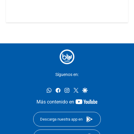
Síguenos en:
whatsapp
facebook
instagram
twitter
google
youtube-
Más contenido en
footer
Descarga nuestra app en