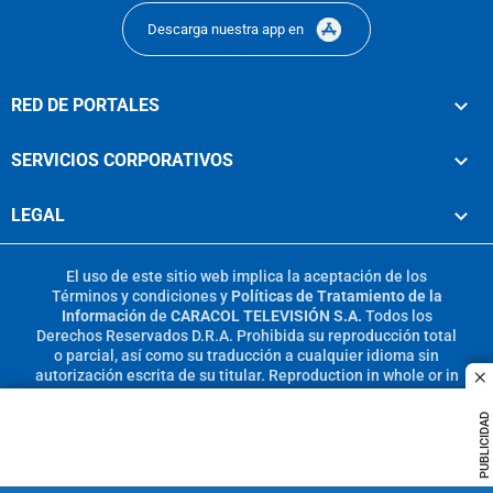
Descarga nuestra app en
RED DE PORTALES
SERVICIOS CORPORATIVOS
LEGAL
El uso de este sitio web implica la aceptación de los
Términos y condiciones
y
Políticas de Tratamiento de la
Información
de
CARACOL TELEVISIÓN S.A.
Todos los
Derechos Reservados D.R.A. Prohibida su reproducción total
o parcial, así como su traducción a cualquier idioma sin
autorización escrita de su titular. Reproduction in whole or in
c
part, or translation without written permission is prohibited.
All rights reserved 2025.
PUBLICIDAD
MIEMBRO DE: