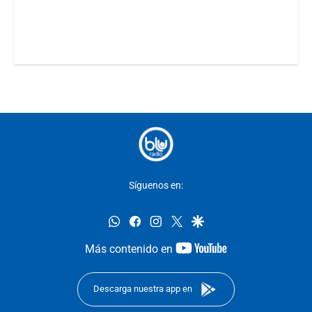
Síguenos en:
whatsapp
facebook
instagram
twitter
google
youtube-
Más contenido en
footer
Descarga nuestra app en