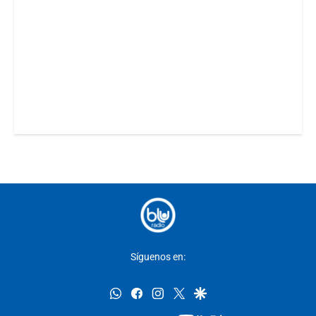
Síguenos en:
whatsapp
facebook
instagram
twitter
google