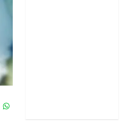
Whatsapp
k