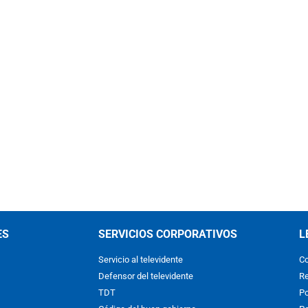
ES
SERVICIOS CORPORATIVOS
L
Servicio al televidente
Co
Defensor del televidente
Re
TDT
Po