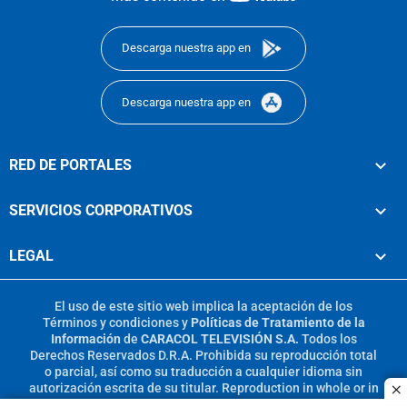
footer
Descarga nuestra app en
Descarga nuestra app en
RED DE PORTALES
SERVICIOS CORPORATIVOS
LEGAL
El uso de este sitio web implica la aceptación de los
Términos y condiciones
y
Políticas de Tratamiento de la
Información
de
CARACOL TELEVISIÓN S.A.
Todos los
Derechos Reservados D.R.A. Prohibida su reproducción total
o parcial, así como su traducción a cualquier idioma sin
autorización escrita de su titular. Reproduction in whole or in
c
part, or translation without written permission is prohibited.