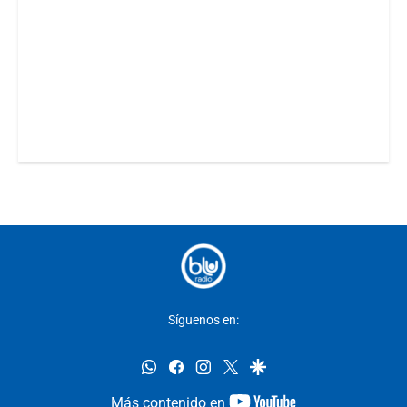
Síguenos en:
whatsapp
facebook
instagram
twitter
google
youtube-
Más contenido en