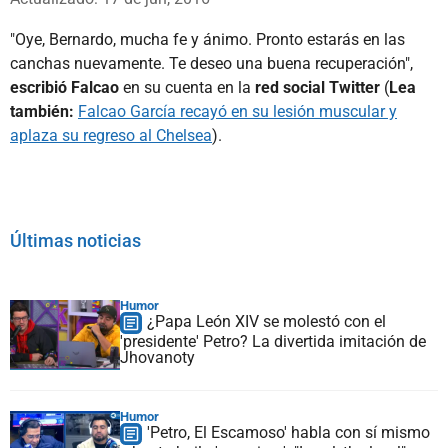
"Oye, Bernardo, mucha fe y ánimo. Pronto estarás en las
canchas nuevamente. Te deseo una buena recuperación",
escribió Falcao
en su cuenta en la
red social Twitter
(
Lea
también:
Falcao García recayó en su lesión muscular y
aplaza su regreso al Chelsea
).
Últimas noticias
Humor
¿Papa León XIV se molestó con el
'presidente' Petro? La divertida imitación de
Jhovanoty
Humor
'Petro, El Escamoso' habla con sí mismo