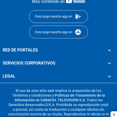
youtube-
Más contenido en
footer
Descarga nuestra app en
Descarga nuestra app en
RED DE PORTALES
SERVICIOS CORPORATIVOS
LEGAL
El uso de este sitio web implica la aceptación de los
Términos y condiciones
y
Políticas de Tratamiento de la
Información
de
CARACOL TELEVISIÓN S.A.
Todos los
Derechos Reservados D.R.A. Prohibida su reproducción total
o parcial, así como su traducción a cualquier idioma sin
autorización escrita de su titular. Reproduction in whole or in
c