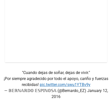
"Cuando dejas de soñar, dejas de vivir."
¡Por siempre agradecido por todo el apoyo, cariño y fuerzas
recibidas!
pic.twitter.com/swu1YTBv9y
— 𝔹𝔼ℝℕ𝔸ℝ𝔻𝕆 𝔼𝕊ℙ𝕀ℕ𝕆𝕊𝔸 (@Bernardo_EZ)
January 12,
2016