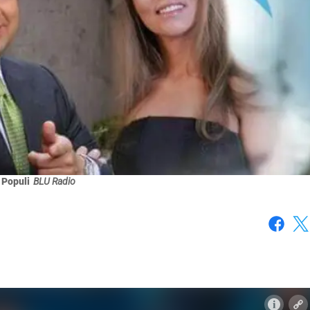
 Populi
BLU Radio
Faceboo
X