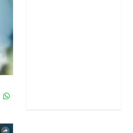
Whatsapp
k