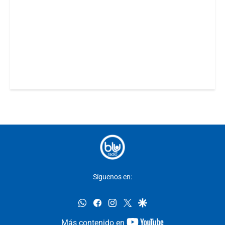
Síguenos en:
whatsapp
facebook
instagram
twitter
google
youtube-
Más contenido en