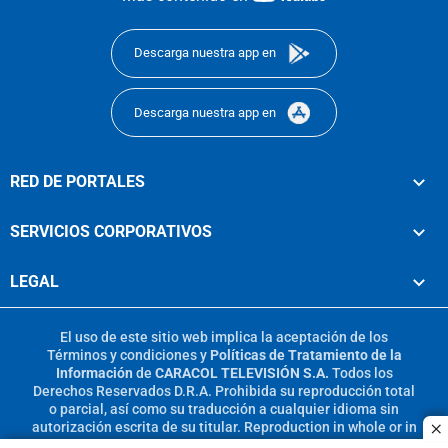
footer
Descarga nuestra app en
Descarga nuestra app en
RED DE PORTALES
SERVICIOS CORPORATIVOS
LEGAL
El uso de este sitio web implica la aceptación de los
Términos y condiciones
y
Políticas de Tratamiento de la
Información
de
CARACOL TELEVISIÓN S.A.
Todos los
Derechos Reservados D.R.A. Prohibida su reproducción total
o parcial, así como su traducción a cualquier idioma sin
autorización escrita de su titular. Reproduction in whole or in
c
part, or translation without written permission is prohibited.