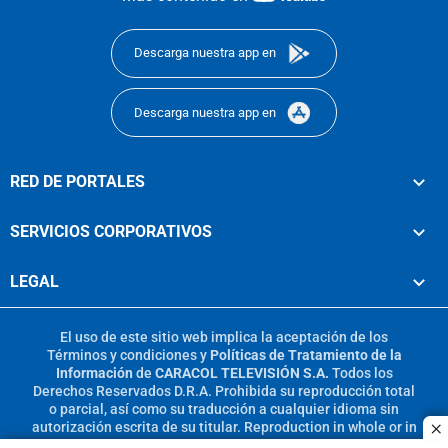
footer
Descarga nuestra app en
Descarga nuestra app en
RED DE PORTALES
SERVICIOS CORPORATIVOS
LEGAL
El uso de este sitio web implica la aceptación de los
Términos y condiciones
y
Políticas de Tratamiento de la
Información
de
CARACOL TELEVISIÓN S.A.
Todos los
Derechos Reservados D.R.A. Prohibida su reproducción total
o parcial, así como su traducción a cualquier idioma sin
autorización escrita de su titular. Reproduction in whole or in
c
part, or translation without written permission is prohibited.