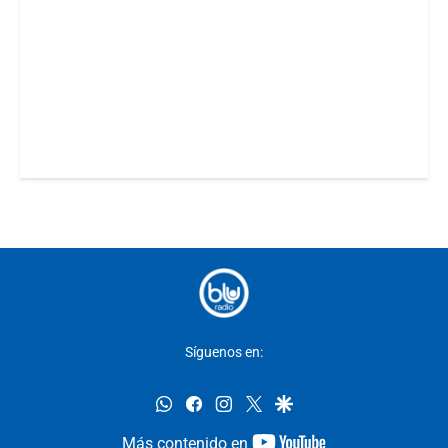
Síguenos en:
whatsapp
facebook
instagram
twitter
google
youtube-
Más contenido en