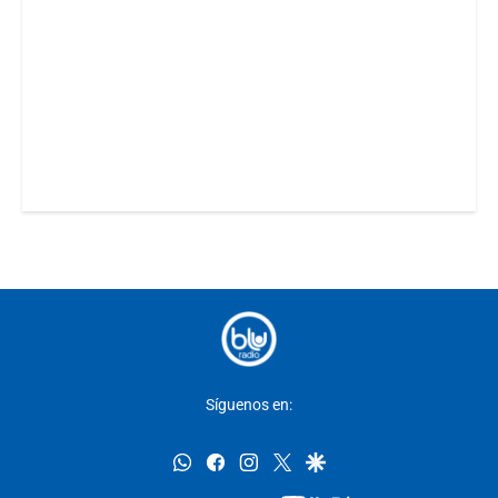
Síguenos en:
whatsapp
facebook
instagram
twitter
google