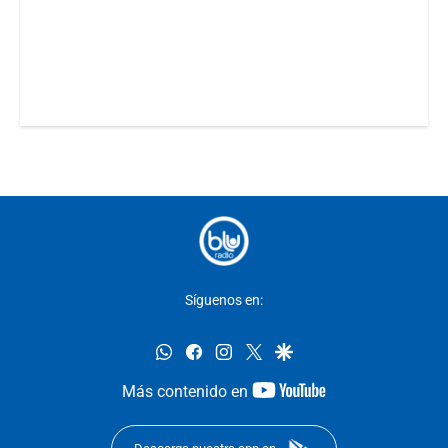
Síguenos en:
whatsapp
facebook
instagram
twitter
google
youtube-
Más contenido en
footer