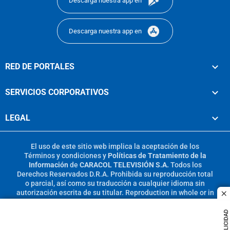
Descarga nuestra app en
Descarga nuestra app en
RED DE PORTALES
SERVICIOS CORPORATIVOS
LEGAL
El uso de este sitio web implica la aceptación de los
Términos y condiciones
y
Políticas de Tratamiento de la
Información
de
CARACOL TELEVISIÓN S.A.
Todos los
Derechos Reservados D.R.A. Prohibida su reproducción total
o parcial, así como su traducción a cualquier idioma sin
autorización escrita de su titular. Reproduction in whole or in
c
part, or translation without written permission is prohibited.
All rights reserved 2025.
PUBLICIDAD