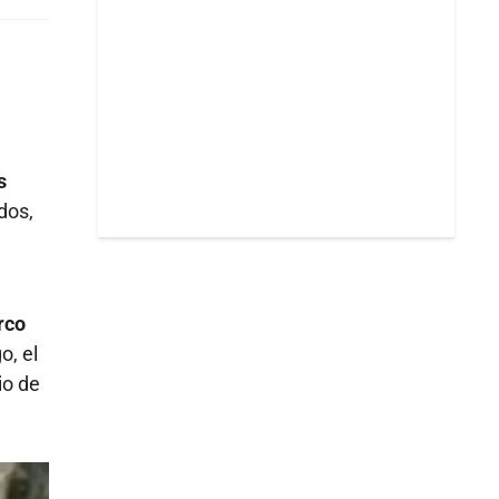
s
dos,
rco
o, el
io de