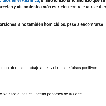
idios en el Atlántico,
el alto funcionario anunció que se
rceles y aislamientos más estrictos
contra cuatro cabec
torsiones, sino también homicidios
, pese a encontrarse
con ofertas de trabajo a tres víctimas de falsos positivos
 Velasco queda en libertad por orden de la Corte