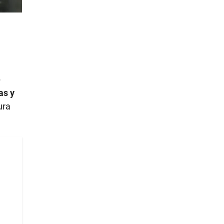
e
as y
ura