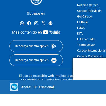
Noticias Caracol
Caracol Televisión
Síguenos en:
Gol Caracol
whatsapp
facebook
instagram
twitter
google
La Kalle
HJCK
youtube-
Más contenido en
DiTu
footer
El Espectador
Teatro Mayor
Descarga nuestra app en
Caracol Internacional
Caracol Corporativo
Descarga nuestra app en
Caracol Next
El uso de este sitio web implica la aceptación de los
Térmi
TELEVISIÓN S.A.
Todos los Derechos Reservados D.R.A. Pro
sin autorización escrita de su titular. Reproduction in whole
BLU Nacional
reserved 2025.