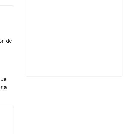
ón de
que
r a