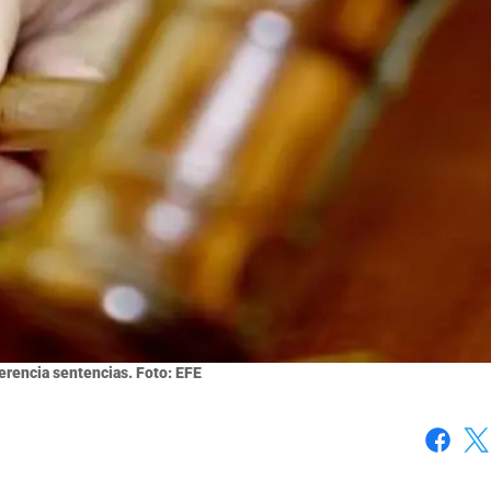
erencia sentencias. Foto: EFE
Faceboo
X