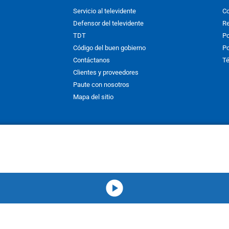
Servicio al televidente
Co
Defensor del televidente
Re
TDT
Po
Código del buen gobierno
Po
Contáctanos
Té
Clientes y proveedores
Paute con nosotros
Mapa del sitio
nos y condiciones
y
Políticas de Tratamiento de la Información
de
CAR
hibida su reproducción total o parcial, así como su traducción a cual
 or in part, or translation without written permission is prohibited. All 
media-icon