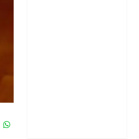
Whatsapp
k