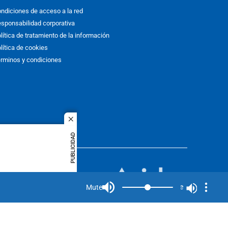
ndiciones de acceso a la red
sponsabilidad corporativa
lítica de tratamiento de la información
lítica de cookies
rminos y condiciones
close
PUBLICIDAD
ACOL
quier idioma
MIEMBRO DE:
rights
Mute
Mute