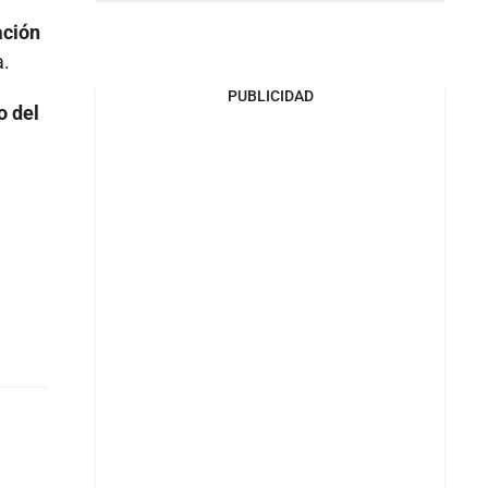
ación
a.
PUBLICIDAD
o del