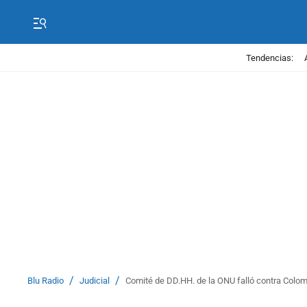
Tendencias:
/
/
Blu Radio
Judicial
Comité de DD.HH. de la ONU falló contra Colo