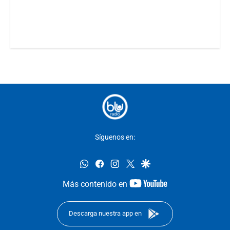
Síguenos en:
whatsapp
facebook
instagram
twitter
google
youtube-
Más contenido en
footer
Descarga nuestra app en