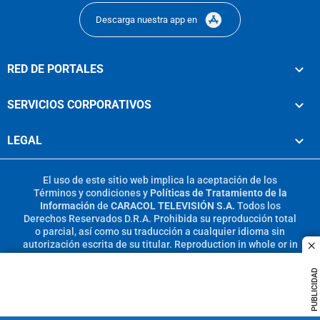
Descarga nuestra app en
RED DE PORTALES
SERVICIOS CORPORATIVOS
LEGAL
El uso de este sitio web implica la aceptación de los
Términos y condiciones
y
Políticas de Tratamiento de la
Información
de
CARACOL TELEVISIÓN S.A.
Todos los
Derechos Reservados D.R.A. Prohibida su reproducción total
o parcial, así como su traducción a cualquier idioma sin
autorización escrita de su titular. Reproduction in whole or in
c
part, or translation without written permission is prohibited.
All rights reserved 2025.
PUBLICIDAD
MIEMBRO DE: