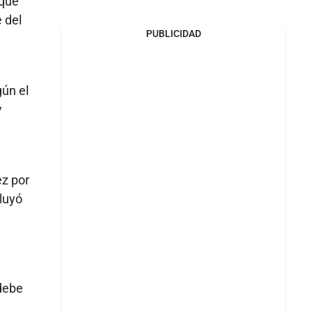
 que
 del
PUBLICIDAD
gún el
y
ez por
luyó
 debe