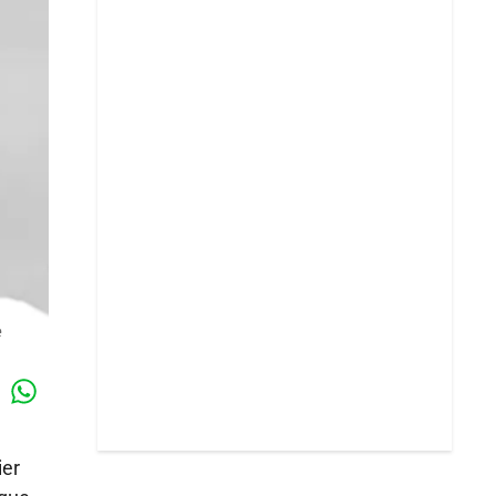
e
Whatsapp
k
ier