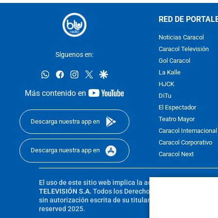
RED DE PORTAL
Noticias Caracol
Caracol Televisión
Síguenos en:
Gol Caracol
whatsapp
facebook
instagram
twitter
google
La Kalle
HJCK
youtube-
Más contenido en
DiTu
footer
El Espectador
Teatro Mayor
Descarga nuestra app en
Caracol Internacional
Caracol Corporativo
Descarga nuestra app en
Caracol Next
El uso de este sitio web implica la aceptación de los
Térmi
TELEVISIÓN S.A.
Todos los Derechos Reservados D.R.A. Pro
sin autorización escrita de su titular. Reproduction in whole
reserved 2025.