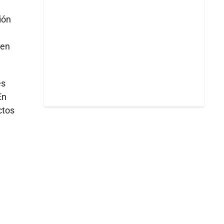
ión
 en
es
En
ctos