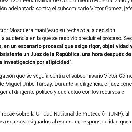
ez 1201 Penal Militar de Conocimiento Especializado y
ión adelantada contra el subcomisario Víctor Gómez, jefe
ctor Mosquera manifestó su rechazo a la decisión
 audiencia en la que se resolvió precluir el proceso. Se
, en un escenario procesal que exige rigor, objetividad 
ubsistente un Juez de la República, una hora después de
a investigación por atipicidad”.
stigación que se seguía contra el subcomisario Víctor Góm
Miguel Uribe Turbay. Durante la diligencia, el juez conc
er al dirigente político y que actuó con los recursos e
 recae sobre la Unidad Nacional de Protección (UNP), al
n los recursos asignados al esquema, responsabilidad que