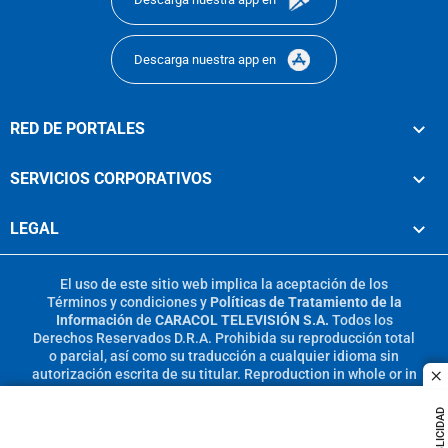
Descarga nuestra app en
RED DE PORTALES
SERVICIOS CORPORATIVOS
LEGAL
El uso de este sitio web implica la aceptación de los
Términos y condiciones
y
Políticas de Tratamiento de la
Información
de
CARACOL TELEVISIÓN S.A.
Todos los
Derechos Reservados D.R.A. Prohibida su reproducción total
o parcial, así como su traducción a cualquier idioma sin
autorización escrita de su titular. Reproduction in whole or in
c
part, or translation without written permission is prohibited.
All rights reserved 2025.
PUBLICIDAD