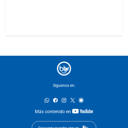
Síguenos en:
whatsapp
facebook
instagram
twitter
google
youtube-
Más contenido en
footer
Descarga nuestra app en