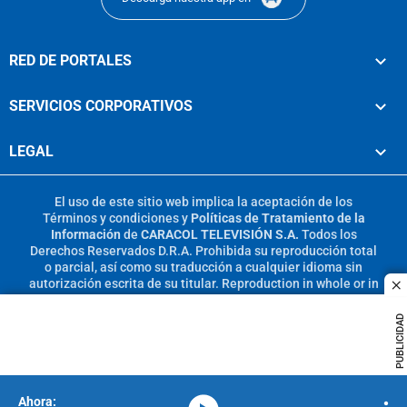
RED DE PORTALES
SERVICIOS CORPORATIVOS
LEGAL
El uso de este sitio web implica la aceptación de los
Términos y condiciones
y
Políticas de Tratamiento de la
Información
de
CARACOL TELEVISIÓN S.A.
Todos los
Derechos Reservados D.R.A. Prohibida su reproducción total
o parcial, así como su traducción a cualquier idioma sin
autorización escrita de su titular. Reproduction in whole or in
c
part, or translation without written permission is prohibited.
All rights reserved 2025.
PUBLICIDAD
MIEMBRO DE: