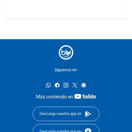
Síguenos en:
whatsapp
facebook
instagram
twitter
google
youtube-
Más contenido en
footer
Descarga nuestra app en
Descarga nuestra app en