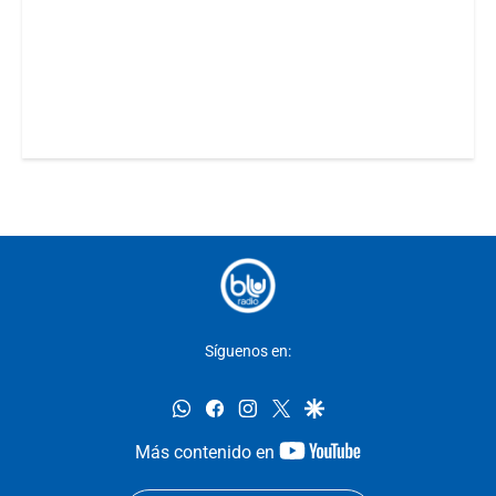
Síguenos en:
whatsapp
facebook
instagram
twitter
google
youtube-
Más contenido en
footer