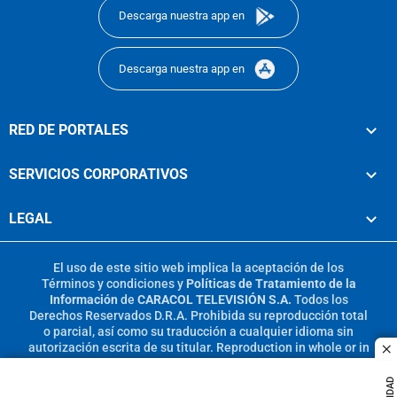
Descarga nuestra app en
Descarga nuestra app en
RED DE PORTALES
SERVICIOS CORPORATIVOS
LEGAL
El uso de este sitio web implica la aceptación de los
Términos y condiciones
y
Políticas de Tratamiento de la
Información
de
CARACOL TELEVISIÓN S.A.
Todos los
Derechos Reservados D.R.A. Prohibida su reproducción total
o parcial, así como su traducción a cualquier idioma sin
autorización escrita de su titular. Reproduction in whole or in
c
part, or translation without written permission is prohibited.
All rights reserved 2025.