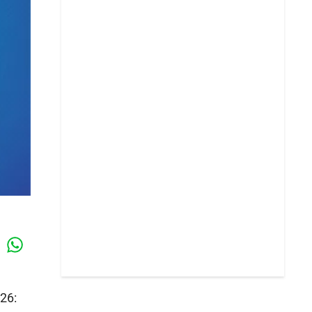
Whatsapp
k
026: