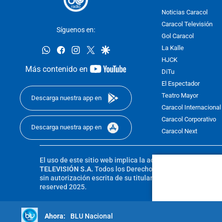
Noticias Caracol
Caracol Televisión
Síguenos en:
Gol Caracol
whatsapp
facebook
instagram
twitter
google
La Kalle
HJCK
youtube-
Más contenido en
DiTu
footer
El Espectador
Teatro Mayor
Descarga nuestra app en
Caracol Internacional
Caracol Corporativo
Descarga nuestra app en
Caracol Next
El uso de este sitio web implica la aceptación de los
Térmi
TELEVISIÓN S.A.
Todos los Derechos Reservados D.R.A. Pro
sin autorización escrita de su titular. Reproduction in whole
reserved 2025.
BLU Nacional