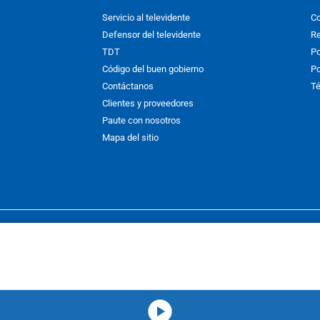
Servicio al televidente
Co
Defensor del televidente
Re
TDT
Po
Código del buen gobierno
Po
Contáctanos
Té
Clientes y proveedores
Paute con nosotros
Mapa del sitio
nos y condiciones
y
Políticas de Tratamiento de la Información
de
CAR
hibida su reproducción total o parcial, así como su traducción a cual
 or in part, or translation without written permission is prohibited. All 
media-icon