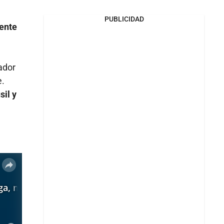
PUBLICIDAD
dente
ador
e.
sil y