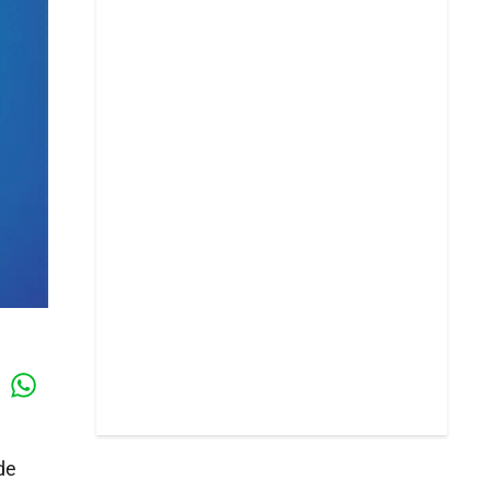
Whatsapp
k
de