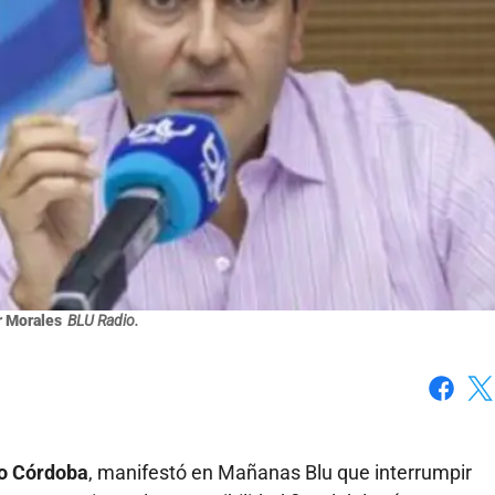
r Morales
BLU Radio.
Faceboo
X
o Córdoba
, manifestó en Mañanas Blu que interrumpir