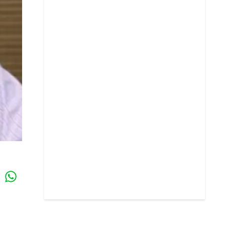
Whatsapp
k