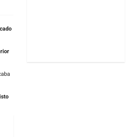
ocado
rior
caba
isto