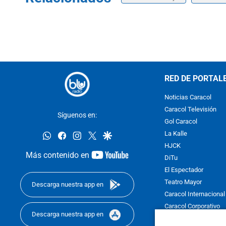
RED DE PORTAL
Noticias Caracol
Caracol Televisión
Síguenos en:
Gol Caracol
whatsapp
facebook
instagram
twitter
google
La Kalle
HJCK
youtube-
Más contenido en
DiTu
footer
El Espectador
Teatro Mayor
Descarga nuestra app en
Caracol Internacional
Caracol Corporativo
Descarga nuestra app en
Caracol Next