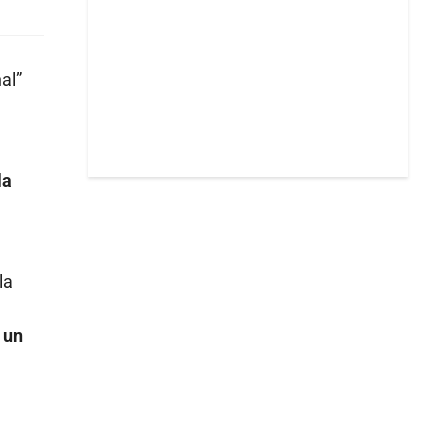
al”
la
la
 un