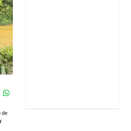
Whatsapp
k
o de
y