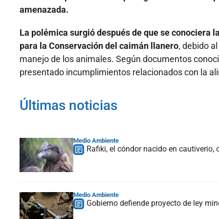
amenazada.
La polémica surgió después de que se conociera la
para la Conservación del caimán llanero
, debido a
manejo de los animales. Según documentos conocid
presentado incumplimientos relacionados con la alim
Últimas noticias
Medio Ambiente
Rafiki, el cóndor nacido en cautiverio
Medio Ambiente
Gobierno defiende proyecto de ley mine