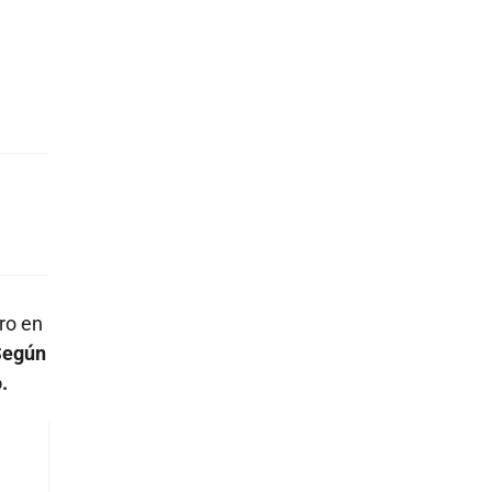
ro en
S
egún
.