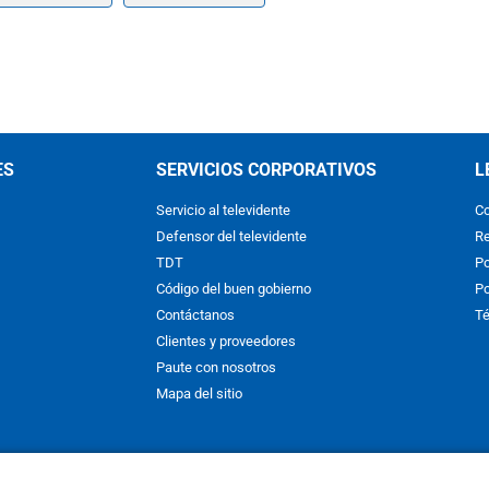
ES
SERVICIOS CORPORATIVOS
L
Servicio al televidente
Co
Defensor del televidente
Re
TDT
Po
Código del buen gobierno
Po
Contáctanos
Té
Clientes y proveedores
Paute con nosotros
Mapa del sitio