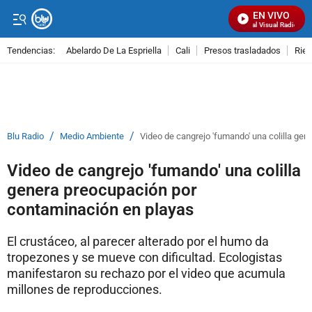
EN VIVO
Señal Visual Radio
Tendencias:
Abelardo De La Espriella
Cali
Presos trasladados
Rie
PUBLICIDAD
/
/
Blu Radio
Medio Ambiente
Video de cangrejo 'fumando' una colilla ge
Video de cangrejo 'fumando' una colilla
genera preocupación por
contaminación en playas
El crustáceo, al parecer alterado por el humo da
tropezones y se mueve con dificultad. Ecologistas
manifestaron su rechazo por el video que acumula
millones de reproducciones.