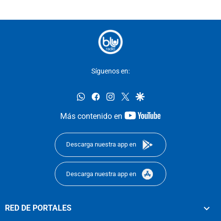
Síguenos en:
whatsapp
facebook
instagram
twitter
google
youtube-
Más contenido en
footer
Descarga nuestra app en
Descarga nuestra app en
RED DE PORTALES