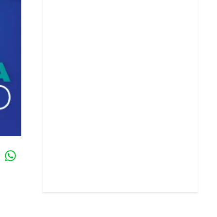
Whatsapp
k