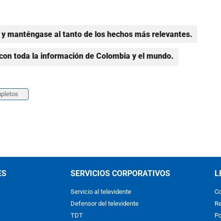
y manténgase al tanto de los hechos más relevantes.
con toda la información de Colombia y el mundo.
pletos
ES
SERVICIOS CORPORATIVOS
L
Servicio al televidente
Co
Defensor del televidente
Re
TDT
Po