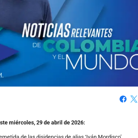
Faceboo
X
ste miércoles, 29 de abril de 2026:
remetida de las disidencias de alias ‘Iván Mordisco’.