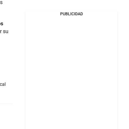
as
PUBLICIDAD
os
r su
cal