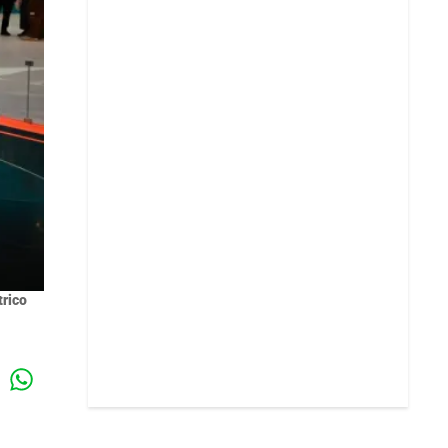
trico
Whatsapp
k