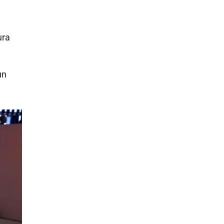
ura
un