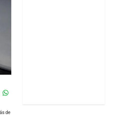
Whatsapp
k
rás de