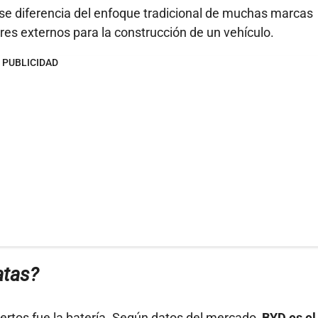
 se diferencia del enfoque tradicional de muchas marcas
es externos para la construcción de un vehículo.
PUBLICIDAD
atas?
ertos fue la batería. Según datos del mercado,
BYD es el