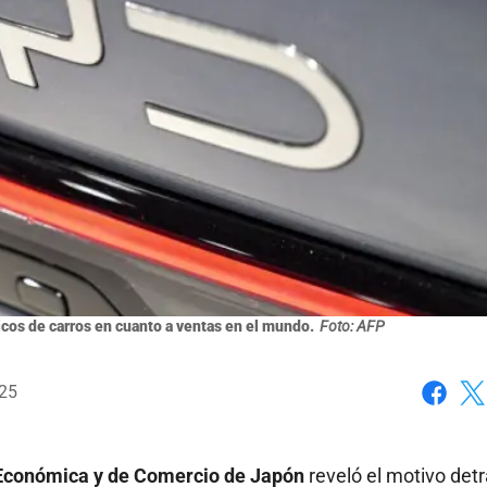
ricos de carros en cuanto a ventas en el mundo.
Foto: AFP
025
Faceboo
X
a Económica y de Comercio de Japón
reveló el motivo det